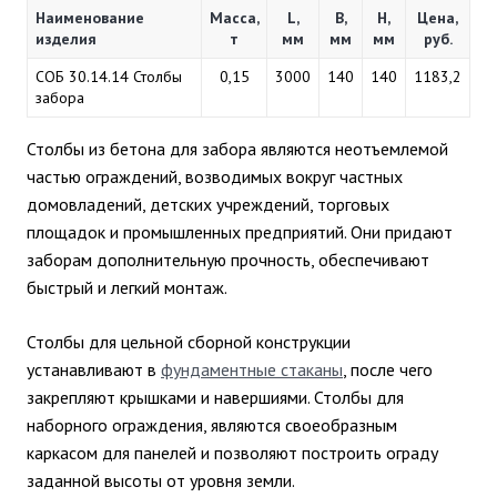
Наименование
Масса,
L,
B,
Н,
Цена,
изделия
т
мм
мм
мм
руб.
СОБ 30.14.14 Столбы
0,15
3000
140
140
1183,2
забора
Столбы из бетона для забора являются неотъемлемой
частью ограждений, возводимых вокруг частных
домовладений, детских учреждений, торговых
площадок и промышленных предприятий. Они придают
заборам дополнительную прочность, обеспечивают
быстрый и легкий монтаж.
Столбы для цельной сборной конструкции
устанавливают в
фундаментные стаканы
, после чего
закрепляют крышками и навершиями. Столбы для
наборного ограждения, являются своеобразным
каркасом для панелей и позволяют построить ограду
заданной высоты от уровня земли.