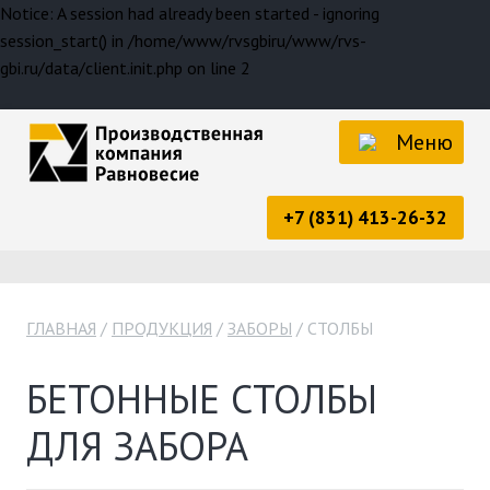
Notice: A session had already been started - ignoring
session_start() in /home/www/rvsgbiru/www/rvs-
gbi.ru/data/client.init.php on line 2
Меню
+7 (831) 413-26-32
ГЛАВНАЯ
ПРОДУКЦИЯ
ЗАБОРЫ
СТОЛБЫ
БЕТОННЫЕ СТОЛБЫ
ДЛЯ ЗАБОРА