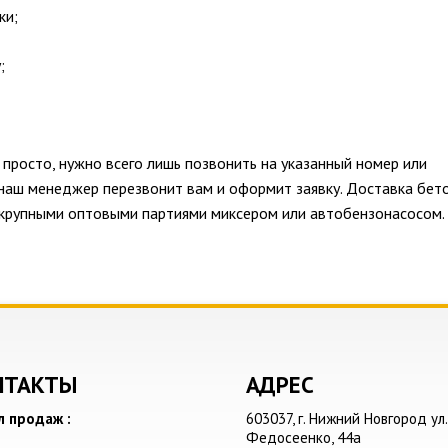
ки;
;
 просто, нужно всего лишь позвонить на указанный номер или
 наш менеджер перезвонит вам и оформит заявку. Доставка бет
 и крупными оптовыми партиями миксером или автобензонасосом.
НТАКТЫ
АДРЕС
л продаж :
603037,
г. Нижний Новгород
ул.
Федосеенко, 44а