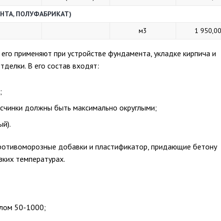
НТА, ПОЛУФАБРИКАТ)
м3
1 950,0
 его применяют при устройстве фундамента, укладке кирпича и
тделки. В его состав входят:
;
есчинки должны быть максимально округлыми;
ый).
ротивоморозные добавки и пластификатор, придающие бетону
зких температурах.
слом 50-1000;