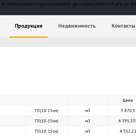
() in /home/www/rvsgbiru/www/rvs-gbi.ru/data/client.init.php on lin
Продукция
Недвижимость
Контакты
Цена
П3(10-15см)
м3
3 870,3
П3(10-15см)
м3
4 395,55
П3(10-15см)
м3
4 552,2