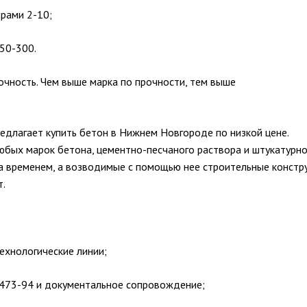
рами 2-10;
 50-300.
очность. Чем выше марка по прочности, тем выше
.
длагает купить бетон в Нижнем Новгороде по низкой цене.
бых марок бетона, цементно-песчаного раствора и штукатурн
а временем, а возводимые с помощью нее строительные констр
т.
ехнологические линии;
7473-94 и документальное сопровождение;