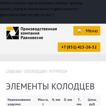
Notice: A session had already been started - ignoring
session_start() in /home/www/rvsgbiru/www/rvs-
gbi.ru/data/client.init.php on line 2
Меню
+7 (831) 413-26-32
ГЛАВНАЯ
ПРОДУКЦИЯ
КОЛОДЦЫ
ЭЛЕМЕНТЫ КОЛОДЦЕВ
Наименование
Масса,
Н, мм
D, мм
Т,
Цена,
изделия
т
мм
руб.