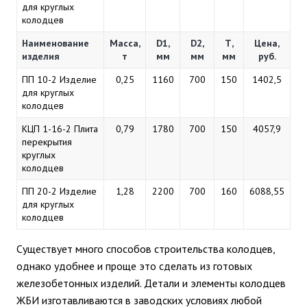
для круглых
колодцев
Наименование
Масса,
D1,
D2,
Т,
Цена,
изделия
т
мм
мм
мм
руб.
ПП 10-2 Изделие
0,25
1160
700
150
1402,5
для круглых
колодцев
КЦП 1-16-2 Плита
0,79
1780
700
150
4057,9
перекрытия
круглых
колодцев
ПП 20-2 Изделие
1,28
2200
700
160
6088,55
для круглых
колодцев
Существует много способов строительства колодцев,
однако удобнее и проще это сделать из готовых
железобетонных изделий. Детали и элементы колодцев
ЖБИ изготавливаются в заводских условиях любой